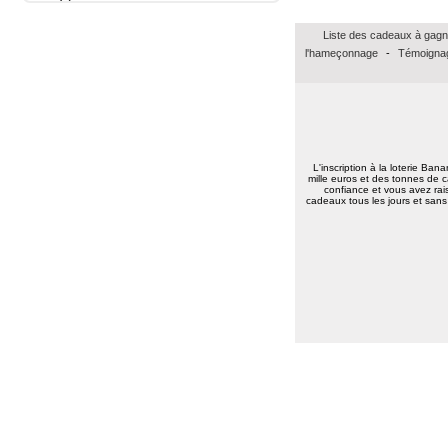
Marie reine R.
(57155)
18/01/2026
Liste des cadeaux à gagn
bonsoir merci pour vos voeux recever les
l'hameçonnage
-
Témoignag
miens surtout la santé a toute l équipe
continuer a nous faire esperer de gagner
un jour prenez bien soin de vous
cordialement
Annie A.
(15000)
13/01/2026
bonne annee a toute l'equipe
L'inscription à la loterie Ban
Laurent M.
(19100)
10/01/2026
mille euros et des tonnes de c
confiance et vous avez rais
Meilleurs voeux 2026 à toute l'équipe de
cadeaux tous les jours et sans 
Banalotto ainsi qu'à tous les joueurs. Merci
beaucoup pour tous ces lots proposés et je
suis sûr qu'il y en aura toujours aussi
beaux à l'avenir.
Elise D.
(13500)
09/01/2026
meilleur voeux 2026 a tous
Elise D.
(13500)
09/01/2026
meilleur voeux 2026 a tous
Jean pierre B.
(34400)
07/01/2026
Bonne année 2026 à toute l'équipe .bravo
et continuez .merci.
Carmen M.
(85190)
06/01/2026