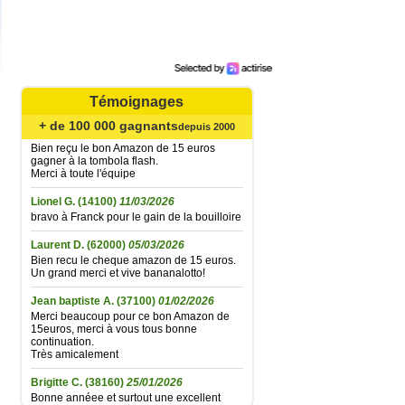
Bonne soirée à toute l'équipe
Catherine B.
(62720)
02/08/2026
Agréable surprise... Bien reçu le bon
Amazone de 15 € gagné à la tombola flash
du 21 juillet ; la fidélité finit par être
récompensée... Un grand merci à toute
l'équipe et très longue vie à Bananalotto !
Témoignages
Didier L.
+ de 100 000 gagnants
(30330)
06/06/2026
depuis 2000
Bien reçu le bon Amazon de 15 euros
gagner à la tombola flash.
Merci à toute l'équipe
Lionel G.
(14100)
11/03/2026
bravo à Franck pour le gain de la bouilloire
Laurent D.
(62000)
05/03/2026
Bien recu le cheque amazon de 15 euros.
Un grand merci et vive bananalotto!
Jean baptiste A.
(37100)
01/02/2026
Merci beaucoup pour ce bon Amazon de
15euros, merci à vous tous bonne
continuation.
Très amicalement
Brigitte C.
(38160)
25/01/2026
Bonne annéee et surtout une excellent
santé à tous.