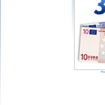
3 bons numér
25 points
2 bons numér
10 points
1 bon numéro
Pho
Mariefrance C.
(81270)
02/08/2026
Bonjour
un grand merci pour l'envoi des 15 €
amazon gagné à la tombola flash du
30/06/2026