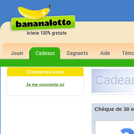
loterie 100% gratuite
Jouer
Cadeaux
Gagnants
Aide
Témo
Connectez-vous
Cadea
de la 1
Je me connecte ici
1 500,00 €
6 bons numér
500 points
5 bons numér
Chèque de 30 
150 points
4 bons numér
40 points