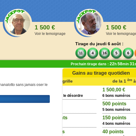
1 500 €
1 500 €
Voir le temoignage
Voir le temoignag
Tirage du jeudi 6 août :
11
4
16
5
6
22
58
31
Prochain tirage dans :
h
min
Gains au tirage quotidien
ème
ère
ème
10
grille
de la 1
à la 9
grille
nanalotto sans jamais oser le
0,00 €
1 500,00 €
 numéros dans le désordre
6 bons numéros
 €
500 points
s numéros
5 bons numéros
€ + 150 points
150 points
s numéros
4 bons numéros
€ + 40 points
40 points