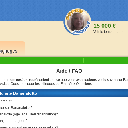
15 000 €
Voir le temoignage
ignages
Aide / FAQ
ème
ème
à la 9
grille
sur la 10
grille
quemment posées, représentent tout ce que vous avez toujours voulu savoir sur Ba
 Asked Questions pour les bilingues ou Foire Aux Questions.
15 00
6 bons numéros
dans l'ordre
6 bons
u site Bananalotto
150 000 €
20,00
 gratuit ?
5 bon
er sur Bananalotto ?
1,00 
nalotto (âge légal, lieu d'habitation)?
4 bon
n jouer par jour ?
0,10 
ages et quand reçoit-on les résultats?