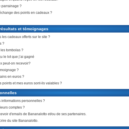
3 bon
 parrainage ?
0,02 
échange des points en cadeaux ?
2 bon
0,01 
1 bon
résultats et témoignages
les cadeaux offerts sur le site ?
s ?
les tombolas ?
u le lot que j’ai gagné
x peut-on recevoir?
émoignage ?
ains en euros ?
oints et mes euros sont-ils valables ?
onnelles
informations personnelles ?
sieurs comptes ?
cevoir d'emails de Bananalotto et/ou de ses partenaires.
rire du site Bananalotto.