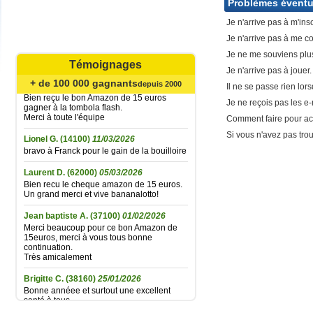
Problèmes éventu
Catherine B.
(62720)
02/08/2026
Agréable surprise... Bien reçu le bon
Je n'arrive pas à m'ins
Amazone de 15 € gagné à la tombola flash
Je n'arrive pas à me con
du 21 juillet ; la fidélité finit par être
récompensée... Un grand merci à toute
Je ne me souviens plu
l'équipe et très longue vie à Bananalotto !
Témoignages
Je n'arrive pas à jouer.
Didier L.
(30330)
06/06/2026
+ de 100 000 gagnants
depuis 2000
Il ne se passe rien lors
Bien reçu le bon Amazon de 15 euros
Je ne reçois pas les e-
gagner à la tombola flash.
Merci à toute l'équipe
Comment faire pour acc
Lionel G.
(14100)
11/03/2026
Si vous n'avez pas tr
bravo à Franck pour le gain de la bouilloire
Laurent D.
(62000)
05/03/2026
Bien recu le cheque amazon de 15 euros.
Un grand merci et vive bananalotto!
Jean baptiste A.
(37100)
01/02/2026
Merci beaucoup pour ce bon Amazon de
15euros, merci à vous tous bonne
continuation.
Très amicalement
Brigitte C.
(38160)
25/01/2026
Bonne annéee et surtout une excellent
santé à tous.