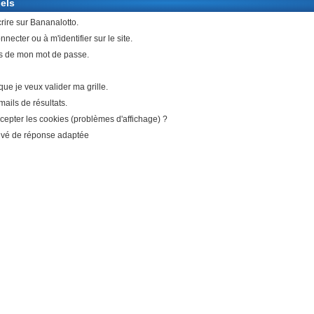
els
crire sur Bananalotto.
necter ou à m'identifier sur le site.
s de mon mot de passe.
que je veux valider ma grille.
mails de résultats.
epter les cookies (problèmes d'affichage) ?
ouvé de réponse adaptée