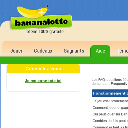
loterie 100% gratuite
Jouer
Cadeaux
Gagnants
Aide
Témo
Connectez-vous
ère
de la 1
Les FAQ, questions fré
Je me connecte ici
demander... Frequently
1 500,00 €
6 bons numéros
Fonctionnement d
500 points
Le jeu est-il totalement
5 bons numéros
Comment jouer et gagn
150 points
Qui peut jouer sur Bana
4 bons numéros
Combien de fois peut-o
40 points
Comment se font les tir