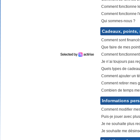
3 bons numéros
Comment fonctionne le
25 points
Comment fonctionne l'
2 bons numéros
Qui sommes-nous ?
10 points
1 bon numéro
Cadeaux, points, 
Comment sont financés 
Que faire de mes point
Comment fonctionnent 
Je n’ai toujours pas reç
Quels types de cadeau
Comment ajouter un t
Comment retirer mes g
Combien de temps mes p
Informations pers
Comment modifier mes 
Mariefrance C.
(81270)
02/08/2026
Puis-je jouer avec plu
Bonjour
un grand merci pour l'envoi des 15 €
Je ne souhaite plus re
amazon gagné à la tombola flash du
30/06/2026
Je souhaite me désinsc
Bonne soirée à toute l'équipe