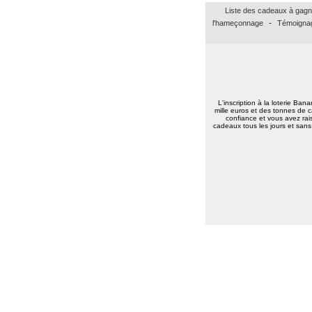
Marie reine R.
(57155)
18/01/2026
Liste des cadeaux à gagn
bonsoir merci pour vos voeux recever les
l'hameçonnage
-
Témoignag
miens surtout la santé a toute l équipe
continuer a nous faire esperer de gagner
un jour prenez bien soin de vous
cordialement
Annie A.
(15000)
13/01/2026
bonne annee a toute l'equipe
L'inscription à la loterie Ban
mille euros et des tonnes de c
Laurent M.
(19100)
10/01/2026
confiance et vous avez rais
Meilleurs voeux 2026 à toute l'équipe de
cadeaux tous les jours et sans 
Banalotto ainsi qu'à tous les joueurs. Merci
beaucoup pour tous ces lots proposés et je
suis sûr qu'il y en aura toujours aussi
beaux à l'avenir.
Elise D.
(13500)
09/01/2026
meilleur voeux 2026 a tous
Elise D.
(13500)
09/01/2026
meilleur voeux 2026 a tous
Jean pierre B.
(34400)
07/01/2026
Bonne année 2026 à toute l'équipe .bravo
et continuez .merci.
Carmen M.
(85190)
06/01/2026
Bonjour,