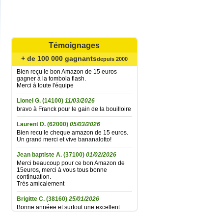
Catherine B.
(62720)
02/08/2026
Agréable surprise... Bien reçu le bon
Amazone de 15 € gagné à la tombola flash
du 21 juillet ; la fidélité finit par être
récompensée... Un grand merci à toute
l'équipe et très longue vie à Bananalotto !
Témoignages
+ de 100 000 gagnants
Didier L.
(30330)
06/06/2026
depuis 2000
Bien reçu le bon Amazon de 15 euros
gagner à la tombola flash.
Merci à toute l'équipe
Lionel G.
(14100)
11/03/2026
bravo à Franck pour le gain de la bouilloire
Laurent D.
(62000)
05/03/2026
Bien recu le cheque amazon de 15 euros.
Un grand merci et vive bananalotto!
Jean baptiste A.
(37100)
01/02/2026
Merci beaucoup pour ce bon Amazon de
15euros, merci à vous tous bonne
continuation.
Très amicalement
Brigitte C.
(38160)
25/01/2026
Bonne annéee et surtout une excellent
santé à tous.