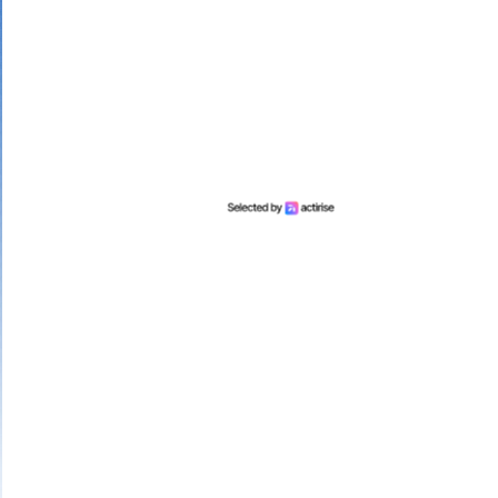
3 bons numér
25 points
2 bons numér
10 points
1 bon numéro
Mariefrance C.
(81270)
02/08/2026
Bonjour
un grand merci pour l'envoi des 15 €
amazon gagné à la tombola flash du
30/06/2026
Bonne soirée à toute l'équipe