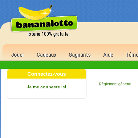
loterie 100% gratuite
Jouer
Cadeaux
Gagnants
Aide
Témo
Connectez-vous
de la 1
Règlement général
Je me connecte ici
1 500,00 €
6 bons numér
500 points
5 bons numér
150 points
4 bons numér
40 points