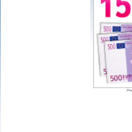
3 bons numéros
25 points
2 bons numéros
10 points
1 bon numéro
Pho
Mariefrance C.
(81270)
02/08/2026
Bonjour
un grand merci pour l'envoi des 15 €
amazon gagné à la tombola flash du
30/06/2026