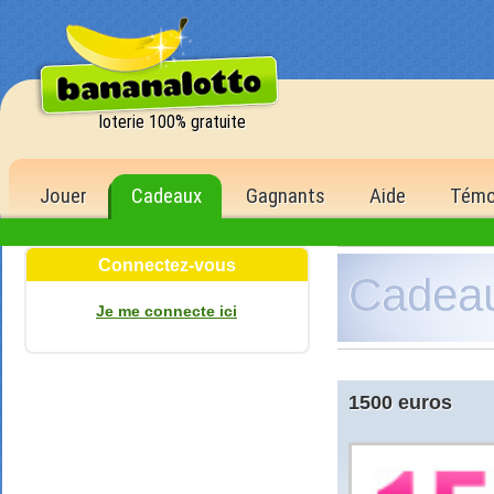
loterie 100% gratuite
Jouer
Cadeaux
Gagnants
Aide
Témo
Connectez-vous
Cadea
ère
de la 1
Je me connecte ici
1 500,00 €
6 bons numéros
500 points
5 bons numéros
1500 euros
150 points
4 bons numéros
40 points