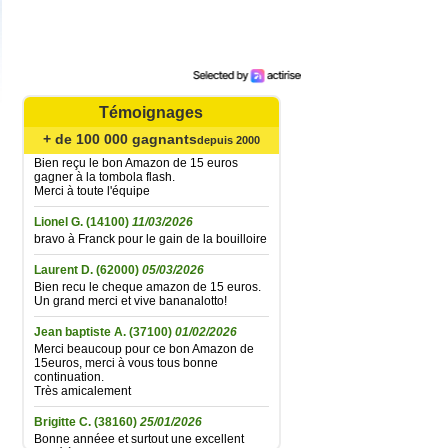
Bonne soirée à toute l'équipe
Catherine B.
(62720)
02/08/2026
Agréable surprise... Bien reçu le bon
Amazone de 15 € gagné à la tombola flash
du 21 juillet ; la fidélité finit par être
récompensée... Un grand merci à toute
l'équipe et très longue vie à Bananalotto !
Témoignages
Didier L.
(30330)
06/06/2026
+ de 100 000 gagnants
depuis 2000
Bien reçu le bon Amazon de 15 euros
gagner à la tombola flash.
Merci à toute l'équipe
Lionel G.
(14100)
11/03/2026
bravo à Franck pour le gain de la bouilloire
Laurent D.
(62000)
05/03/2026
Bien recu le cheque amazon de 15 euros.
Un grand merci et vive bananalotto!
Jean baptiste A.
(37100)
01/02/2026
Merci beaucoup pour ce bon Amazon de
15euros, merci à vous tous bonne
continuation.
Très amicalement
Brigitte C.
(38160)
25/01/2026
Bonne annéee et surtout une excellent
santé à tous.