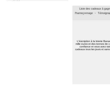
Marie reine R.
(57155)
18/01/2026
Liste des cadeaux à gagn
bonsoir merci pour vos voeux recever les
l'hameçonnage
-
Témoignag
miens surtout la santé a toute l équipe
continuer a nous faire esperer de gagner
un jour prenez bien soin de vous
cordialement
Annie A.
(15000)
13/01/2026
bonne annee a toute l'equipe
L'inscription à la loterie Ban
Laurent M.
(19100)
10/01/2026
mille euros et des tonnes de c
confiance et vous avez rais
Meilleurs voeux 2026 à toute l'équipe de
cadeaux tous les jours et sans 
Banalotto ainsi qu'à tous les joueurs. Merci
beaucoup pour tous ces lots proposés et je
suis sûr qu'il y en aura toujours aussi
beaux à l'avenir.
Elise D.
(13500)
09/01/2026
meilleur voeux 2026 a tous
Elise D.
(13500)
09/01/2026
meilleur voeux 2026 a tous
Jean pierre B.
(34400)
07/01/2026
Bonne année 2026 à toute l'équipe .bravo
et continuez .merci.
Carmen M.
(85190)
06/01/2026