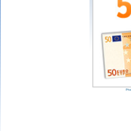
3 bons numéro
25 points
2 bons numéro
10 points
1 bon numéro
Pho
Mariefrance C.
(81270)
02/08/2026
Bonjour
un grand merci pour l'envoi des 15 €
amazon gagné à la tombola flash du
30/06/2026
Bonne soirée à toute l'équipe