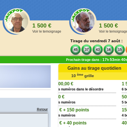
1 500 €
1 500 €
Voir le temoignage
Voir le temoignag
Tirage du vendredi 7 août :
45
37
43
16
15
17
53
40
Prochain tirage dans :
h
min
Gains au tirage quotidien
ème
ère
ème
10
grille
de la 1
à la 9
grille
000,00 €
1 500,00 €
ns numéros dans le désordre
6 bons numéros
00 €
500 points
ns numéros
5 bons numéros
0 € + 150 points
Retour
150 points
ns numéros
4 bons numéros
 € + 40 points
40 points