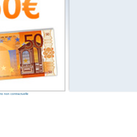
s
3 bo
0,02
s
2 bo
0,01
1 bo
to non contractuelle