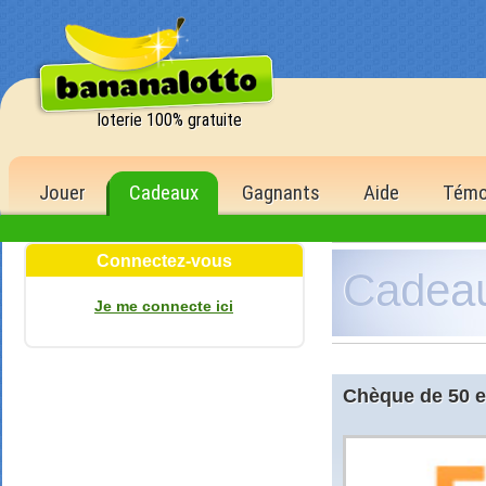
loterie 100% gratuite
Jouer
Cadeaux
Gagnants
Aide
Témo
Connectez-vous
Cadea
è
de la 1
Je me connecte ici
1 500,00 €
6 bons numéro
500 points
5 bons numéro
Chèque de 50 
150 points
4 bons numéro
40 points