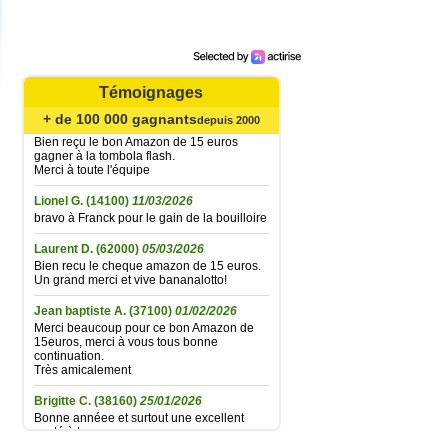
Catherine B.
(62720)
02/08/2026
Agréable surprise... Bien reçu le bon
Amazone de 15 € gagné à la tombola flash
du 21 juillet ; la fidélité finit par être
récompensée... Un grand merci à toute
l'équipe et très longue vie à Bananalotto !
Témoignages
Didier L.
+ de 100 000 gagnants
(30330)
06/06/2026
depuis 2000
Bien reçu le bon Amazon de 15 euros
gagner à la tombola flash.
Merci à toute l'équipe
Lionel G.
(14100)
11/03/2026
bravo à Franck pour le gain de la bouilloire
Laurent D.
(62000)
05/03/2026
Bien recu le cheque amazon de 15 euros.
Un grand merci et vive bananalotto!
Jean baptiste A.
(37100)
01/02/2026
Merci beaucoup pour ce bon Amazon de
15euros, merci à vous tous bonne
continuation.
Très amicalement
Brigitte C.
(38160)
25/01/2026
Bonne annéee et surtout une excellent
santé à tous.