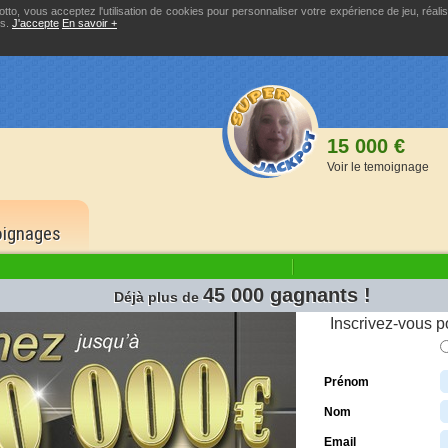
tto, vous acceptez l'utilisation de cookies pour personnaliser votre expérience de jeu, réali
és.
J'accepte
En savoir +
15 000 €
Voir le temoignage
ignages
45 000 gagnants !
Déjà plus de
ème
ème
à la 9
grille
sur la 10
grille
Inscrivez-vous p
15 00
6 bons numéros
dans l'ordre
6 bons
Prénom
150 000 €
20,00
Nom
5 bons
1,00 
Email