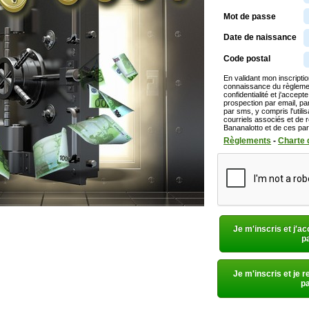
4 bons
Mot de passe
0,10 
Date de naissance
3 bons
Code postal
0,02 
2 bons
En validant mon inscriptio
connaissance du règlement et de l
0,01 
confidentialité et j'accep
prospection par email, par téléphone, par courrier post
1 bon 
par sms, y compris l'utilis
courriels associés et de r
Bananalotto et de ces pa
Règlements
-
Charte d
Je m'inscris et j'a
p
Je m'inscris et je r
pa