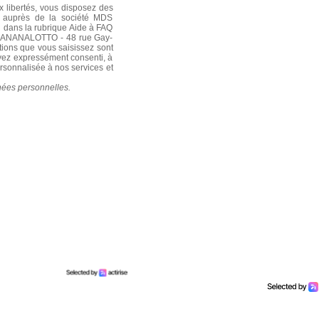
ux libertés, vous disposez des
er auprès de la société MDS
dans la rubrique Aide à FAQ
 BANANALOTTO - 48 rue Gay-
ations que vous saisissez sont
yez expressément consenti, à
personnalisée à nos services et
nées personnelles.