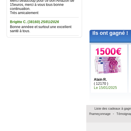
15euros, merci à vous tous bonne
continuation.
Très amicalement
Brigitte C.
(38160)
25/01/2026
Bonne annéee et surtout une excellent
santé à tous.
Ils ont gagné !
Marie reine R.
(57155)
18/01/2026
bonsoir merci pour vos voeux recever les
miens surtout la santé a toute l équipe
continuer a nous faire esperer de gagner
un jour prenez bien soin de vous
cordialement
Annie A.
(15000)
13/01/2026
bonne annee a toute l'equipe
Alain R.
Laurent M.
(19100)
10/01/2026
( 12170 )
Meilleurs voeux 2026 à toute l'équipe de
Le 15/01/2025
Banalotto ainsi qu'à tous les joueurs. Merci
beaucoup pour tous ces lots proposés et je
suis sûr qu'il y en aura toujours aussi
beaux à l'avenir.
Liste des cadeaux à gagn
Elise D.
(13500)
09/01/2026
l'hameçonnage
-
Témoignag
meilleur voeux 2026 a tous
Elise D.
(13500)
09/01/2026