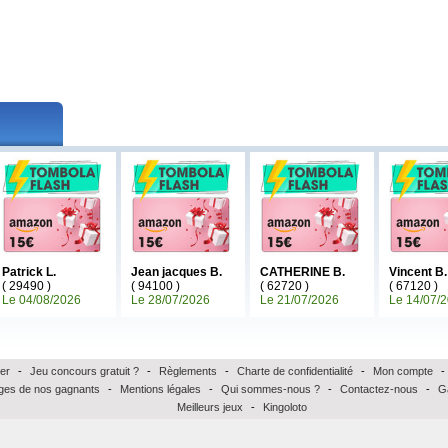
Patrick L.
Jean jacques B.
CATHERINE B.
Vincent B.
( 29490 )
( 94100 )
( 62720 )
( 67120 )
Le 04/08/2026
Le 28/07/2026
Le 21/07/2026
Le 14/07/
er
-
Jeu concours gratuit ?
-
Règlements
-
Charte de confidentialité
-
Mon compte
-
es de nos gagnants
-
Mentions légales
-
Qui sommes-nous ?
-
Contactez-nous
-
G
Meilleurs jeux
-
Kingoloto