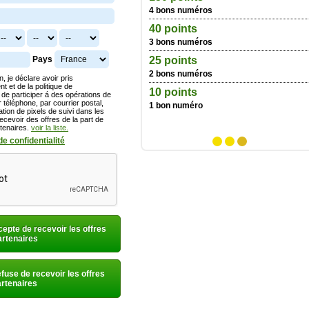
 numéros
4 bons numéros
€ + 40 points
40 points
 numéros
3 bons numéros
€ + 25 points
25 points
Pays
 numéros
2 bons numéros
n, je déclare avoir pris
a politique de
€ + 10 points
10 points
te de participer á des opérations de
al,
numéro
1 bon numéro
ation de pixels de suivi dans les
ecevoir des offres de la part de
rtenaires.
voir la liste.
e confidentialité
1
2
3
ccepte de recevoir les offres
artenaires
efuse de recevoir les offres
rtenaires