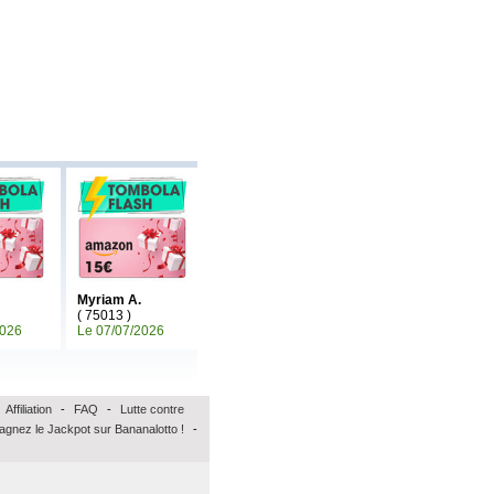
Myriam A.
Mariefrance C.
( 75013 )
( 81270 )
2026
Le 07/07/2026
Le 30/06/2026
Affiliation
-
FAQ
-
Lutte contre
agnez le Jackpot sur Bananalotto !
-