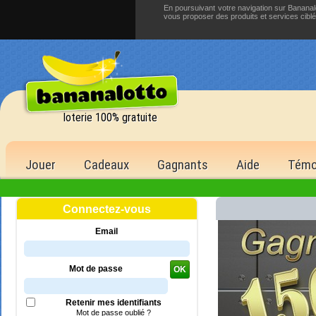
En poursuivant votre navigation sur Bananalo
vous proposer des produits et services cibl
loterie 100% gratuite
Jouer
Cadeaux
Gagnants
Aide
Témo
Connectez-vous
ère
de la 1
Email
1 500,00 €
6 bons numéros
Mot de passe
OK
500 points
5 bons numéros
Retenir mes identifiants
150 points
Mot de passe oublié ?