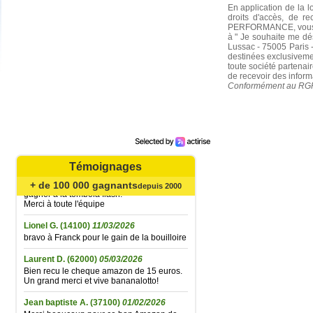
En application de la l
droits d'accès, de r
Mariefrance C.
(81270)
02/08/2026
PERFORMANCE, vous po
Bonjour
à " Je souhaite me 
un grand merci pour l'envoi des 15 €
Lussac - 75005 Paris -
amazon gagné à la tombola flash du
destinées exclusiveme
30/06/2026
toute société partenair
Bonne soirée à toute l'équipe
de recevoir des informa
Conformément au RGPD,
Catherine B.
(62720)
02/08/2026
Agréable surprise... Bien reçu le bon
Amazone de 15 € gagné à la tombola flash
du 21 juillet ; la fidélité finit par être
récompensée... Un grand merci à toute
l'équipe et très longue vie à Bananalotto !
Témoignages
Didier L.
(30330)
06/06/2026
Bien reçu le bon Amazon de 15 euros
+ de 100 000 gagnants
depuis 2000
gagner à la tombola flash.
Merci à toute l'équipe
Lionel G.
(14100)
11/03/2026
bravo à Franck pour le gain de la bouilloire
Laurent D.
(62000)
05/03/2026
Bien recu le cheque amazon de 15 euros.
Un grand merci et vive bananalotto!
Jean baptiste A.
(37100)
01/02/2026
Merci beaucoup pour ce bon Amazon de