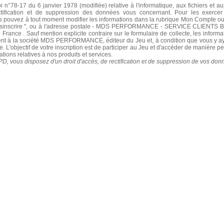
oi n°78-17 du 6 janvier 1978 (modifiée) relative à l'informatique, aux fichiers et a
ectification et de suppression des données vous concernant. Pour les exerc
uvez à tout moment modifier les informations dans la rubrique Mon Compte ou 
désinscrire ", ou à l'adresse postale - MDS PERFORMANCE - SERVICE CLIENTS
 France . Sauf mention explicite contraire sur le formulaire de collecte, les inform
nt à la société MDS PERFORMANCE, éditeur du Jeu et, à condition que vous y a
e. L'objectif de votre inscription est de participer au Jeu et d'accéder de manière 
tions relatives à nos produits et services.
 vous disposez d'un droit d'accès, de rectification et de suppression de vos don