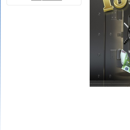
4 bons numéros
40 points
3 bons numéros
25 points
2 bons numéros
10 points
1 bon numéro