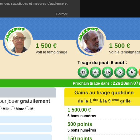
ser des statistiques et mesures d'audience et
Fermer
1 500 €
1 500 €
Voir le temoignage
Voir le temoignag
Tirage du jeudi 6 août :
11
4
16
5
6
22
28
07
Prochain tirage dans :
h
min
Gains au tirage quotidien
ème
ère
ème
our jouer
10
gratuitement
grille
de la 1
à la 9
grille
Mlle
Mme
M.
0,00 €
1 500,00 €
 numéros dans le désordre
6 bons numéros
 €
500 points
 numéros
5 bons numéros
€ + 150 points
150 points