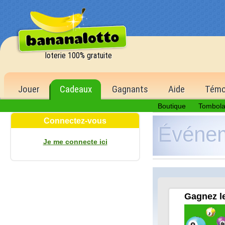
loterie 100% gratuite
Jouer
Cadeaux
Gagnants
Aide
Témo
Boutique
Tombol
Connectez-vous
Événe
Je me connecte ici
ère
de la 1
1 500,00 €
6 bons numéros
500 points
5 bons numéros
Gagnez le
150 points
4 bons numéros