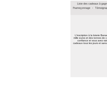
bonsoir merci pour vos voeux recever les
Liste des cadeaux à gagn
miens surtout la santé a toute l équipe
continuer a nous faire esperer de gagner
l'hameçonnage
-
Témoignag
un jour prenez bien soin de vous
cordialement
Annie A.
(15000)
13/01/2026
bonne annee a toute l'equipe
Laurent M.
(19100)
10/01/2026
L'inscription à la loterie Ban
Meilleurs voeux 2026 à toute l'équipe de
mille euros et des tonnes de c
Banalotto ainsi qu'à tous les joueurs. Merci
confiance et vous avez rais
cadeaux tous les jours et sans 
beaucoup pour tous ces lots proposés et je
suis sûr qu'il y en aura toujours aussi
beaux à l'avenir.
Elise D.
(13500)
09/01/2026
meilleur voeux 2026 a tous
Elise D.
(13500)
09/01/2026
meilleur voeux 2026 a tous
Jean pierre B.
(34400)
07/01/2026
Bonne année 2026 à toute l'équipe .bravo
et continuez .merci.
Carmen M.
(85190)
06/01/2026
Bonjour,
Très belle Année 2026 à toutes l'équipe et
pleins de bonne chose.