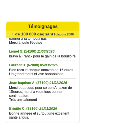
Agréable surprise... Bien reçu le bon
Amazone de 15 € gagné à la tombola flash
du 21 juillet ; la fidélité finit par être
récompensée... Un grand merci à toute
l'équipe et très longue vie à Bananalotto !
Témoignages
Didier L.
(30330)
06/06/2026
Bien reçu le bon Amazon de 15 euros
+ de 100 000 gagnants
depuis 2000
gagner à la tombola flash.
Merci à toute l'équipe
Lionel G.
(14100)
11/03/2026
bravo à Franck pour le gain de la bouilloire
Laurent D.
(62000)
05/03/2026
Bien recu le cheque amazon de 15 euros.
Un grand merci et vive bananalotto!
Jean baptiste A.
(37100)
01/02/2026
Merci beaucoup pour ce bon Amazon de
15euros, merci à vous tous bonne
continuation.
Très amicalement
Brigitte C.
(38160)
25/01/2026
Bonne annéee et surtout une excellent
santé à tous.
Marie reine R.
(57155)
18/01/2026