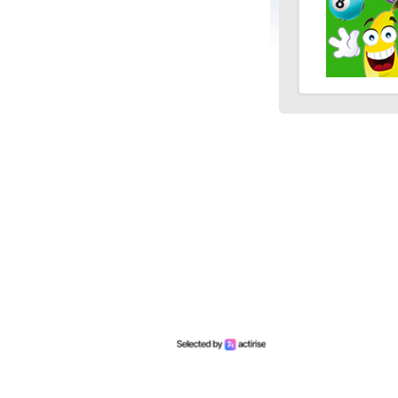
40 points
3 bons numéros
25 points
2 bons numéros
10 points
1 bon numéro
Mariefrance C.
(81270)
02/08/2026
Bonjour
un grand merci pour l'envoi des 15 €
amazon gagné à la tombola flash du
30/06/2026
Bonne soirée à toute l'équipe
Catherine B.
(62720)
02/08/2026